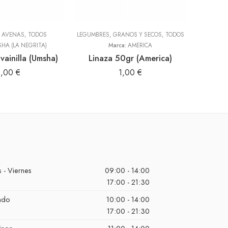
Y AVENAS
,
TODOS
LEGUMBRES, GRANOS Y SECOS
,
TODOS
HA (LA NEGRITA)
Marca:
AMERICA
Salsa de
vainilla (Umsha)
Linaza 50gr (America)
2,00
€
1,00
€
 - Viernes
09:00 - 14:00
17:00 - 21:30
ado
10:00 - 14:00
17:00 - 21:30