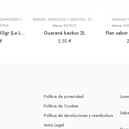
ADEREZOS, PASTAS, SAZONADORES Y CONDIMENTOS
BEBIDAS, REFRESCOS Y CERVEZAS
,
TODOS
,
TODOS
HARINAS 
ATINA
Marca:
BACKUS
Marca:
UMS
Canela en rama 50gr (La Latina)
Guaraná backus 2L
Flan sabor 
€
5,50
€
Política de privacidad
Lunes
Política de Cookies
Sab
Política de devoluciones y reembolsos
Aviso Legal