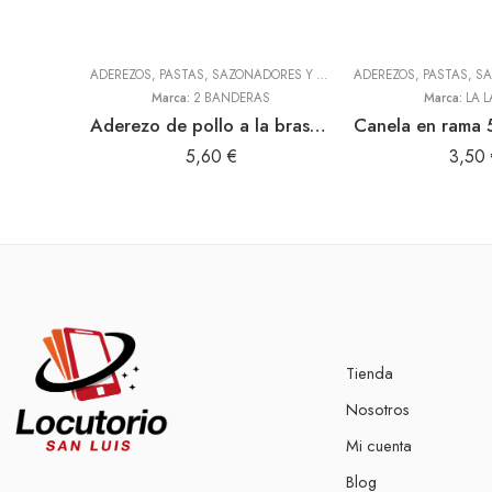
ADEREZOS, PASTAS, SAZONADORES Y CONDIMENTOS
,
TODOS
Marca:
2 BANDERAS
Marca:
LA L
Aderezo de pollo a la brasa 300gr (2 Banderas)
5,60
€
3,50
Tienda
Nosotros
Mi cuenta
Blog