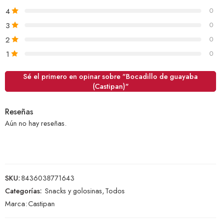
4
0
3
0
2
0
1
0
Sé el primero en opinar sobre "Bocadillo de guayaba
(Castipan)"
Reseñas
Aún no hay reseñas.
SKU:
8436038771643
Categorías:
Snacks y golosinas
,
Todos
Marca:
Castipan