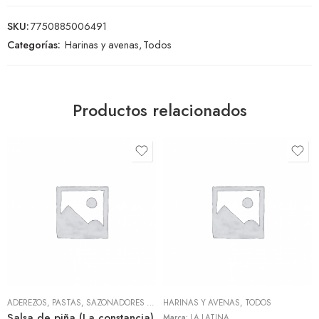
SKU:
7750885006491
Categorías:
Harinas y avenas
,
Todos
Productos relacionados
ADEREZOS, PASTAS, SAZONADORES Y CONDIMENTOS
HARINAS Y AVENAS
,
TODOS
,
TODOS
Salsa de piña (La constancia)
Marca:
LA LATINA