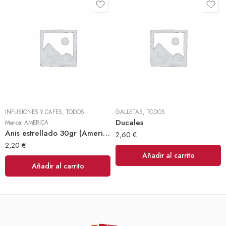
INFUSIONES Y CAFES
,
TODOS
GALLETAS
,
TODOS
Ducales
Marca:
AMERICA
Anis estrellado 30gr (America)
2,60
€
2,20
€
Añadir al carrito
Añadir al carrito