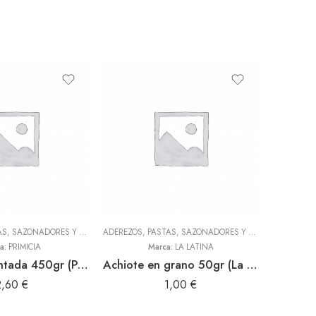
ADEREZOS, PASTAS, SAZONADORES Y CONDIMENTOS
,
TODOS
ADEREZOS, PASTAS, SAZONADORES Y CONDIMENTOS
,
L
a:
PRIMICIA
Marca:
LA LATINA
Sal condimentada 450gr (Primicia)
Achiote en grano 50gr (La Latina)
2,60
€
1,00
€