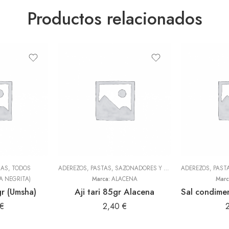
Productos relacionados
NAS
,
TODOS
ADEREZOS, PASTAS, SAZONADORES Y CONDIMENTOS
,
TODOS
A NEGRITA)
Marca:
ALACENA
Marc
r (Umsha)
Aji tari 85gr Alacena
€
2,40
€