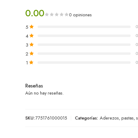
0.00
0 opiniones
5
0
4
0
3
0
2
0
1
0
Reseñas
Aún no hay reseñas.
SKU:
7751761000015
Categorías:
Aderezos, pastas, 