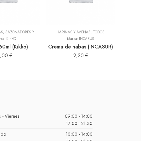
ADEREZOS, PASTAS, SAZONADORES Y CONDIMENTOS
HARINAS Y AVENAS
,
TODOS
,
TODOS
BEBIDAS, 
rca:
KIKKO
Marca:
INCASUR
60ml (Kikko)
Crema de habas (INCASUR)
Gu
1,00
€
2,20
€
 - Viernes
09:00 - 14:00
17:00 - 21:30
ado
10:00 - 14:00