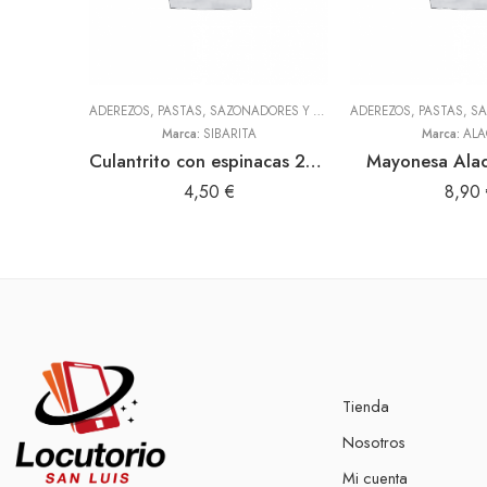
ADEREZOS, PASTAS, SAZONADORES Y CONDIMENTOS
,
TODOS
Marca:
SIBARITA
Marca:
ALA
Culantrito con espinacas 250gr Doy Pack (Sibarita)
Mayonesa Ala
4,50
€
8,90
Tienda
Nosotros
Mi cuenta