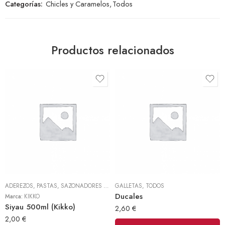
Categorías:
Chicles y Caramelos
,
Todos
Productos relacionados
ADEREZOS, PASTAS, SAZONADORES Y CONDIMENTOS
GALLETAS
,
TODOS
,
TODOS
Ducales
Marca:
KIKKO
Siyau 500ml (Kikko)
2,60
€
2,00
€