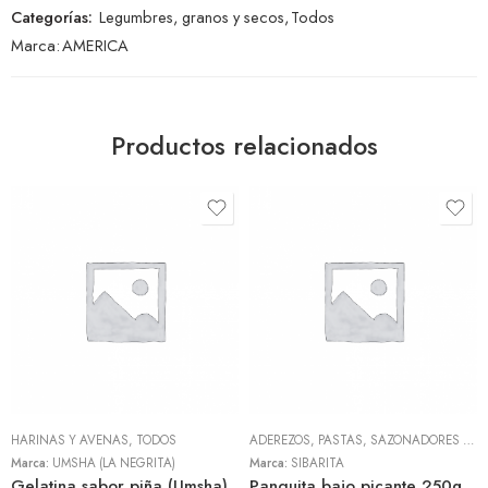
Categorías:
Legumbres, granos y secos
,
Todos
Marca:
AMERICA
Productos relacionados
HARINAS Y AVENAS
,
TODOS
ADEREZOS, PASTAS, SAZONADORES Y CONDIMENTOS
Marca:
UMSHA (LA NEGRITA)
Marca:
SIBARITA
Gelatina sabor piña (Umsha)
Panquita bajo picante 250gr (Sibarita)