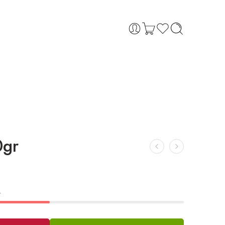
0gr
.