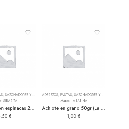
ADEREZOS, PASTAS, SAZONADORES Y CONDIMENTOS
,
TODOS
ADEREZOS, PASTAS, SAZONADORES Y CONDIMENTOS
HARI
,
L
a:
SIBARITA
Marca:
LA LATINA
Culantrito con espinacas 250gr Doy Pack (Sibarita)
Achiote en grano 50gr (La Latina)
4,50
€
1,00
€