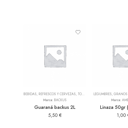
BEBIDAS, REFRESCOS Y CERVEZAS
,
TODOS
LEGUMBRES, GRANOS 
Marca:
BACKUS
Marca:
AME
Guaraná backus 2L
Linaza 50gr 
5,50
€
1,00