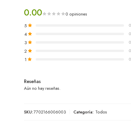
0.00
0 opiniones
5
0
4
0
3
0
2
0
1
0
Reseñas
Aún no hay reseñas.
SKU:
7702166006003
Categoría:
Todos