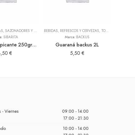
ADEREZOS, PASTAS, SAZONADORES Y CONDIMENTOS
BEBIDAS, REFRESCOS Y CERVEZAS
,
TODOS
,
TODOS
a:
SIBARITA
Marca:
BACKUS
Amarillin sin picante 250gr (Sibarita)
Guaraná backus 2L
Hongos
3,50
€
5,50
€
 - Viernes
09:00 - 14:00
17:00 - 21:30
ado
10:00 - 14:00