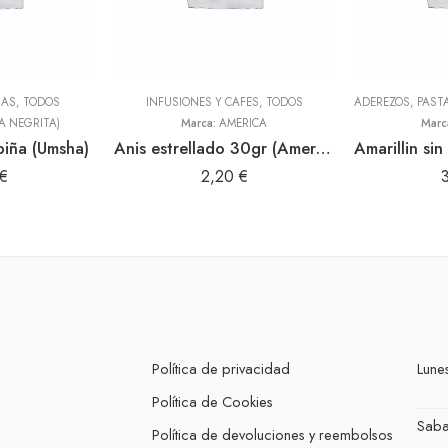
NAS
,
TODOS
INFUSIONES Y CAFES
,
TODOS
A NEGRITA)
Marca:
AMERICA
Marc
piña (Umsha)
Anis estrellado 30gr (America)
€
2,20
€
Política de privacidad
Lunes
Política de Cookies
Sab
Política de devoluciones y reembolsos