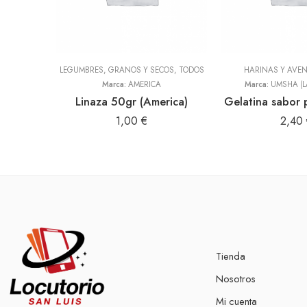
LEGUMBRES, GRANOS Y SECOS
,
TODOS
HARINAS Y AVE
Marca:
AMERICA
Marca:
UMSHA (L
Linaza 50gr (America)
Gelatina sabor 
1,00
€
2,40
Tienda
Nosotros
Mi cuenta