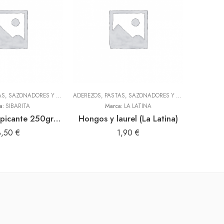
ADEREZOS, PASTAS, SAZONADORES Y CONDIMENTOS
,
TODOS
ADEREZOS, PASTAS, SAZONADORES Y CONDIMENTOS
,
T
a:
SIBARITA
Marca:
LA LATINA
Amarillin sin picante 250gr (Sibarita)
Hongos y laurel (La Latina)
3,50
€
1,90
€