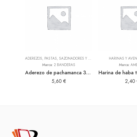
ADEREZOS, PASTAS, SAZONADORES Y CONDIMENTOS
HARINAS Y AVE
,
TODOS
Marca:
2 BANDERAS
Marca:
AME
Aderezo de pachamanca 300gr (2 Banderas)
5,60
€
2,40