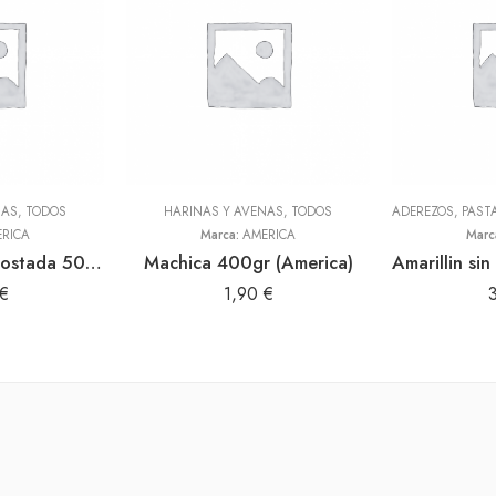
NAS
,
TODOS
HARINAS Y AVENAS
,
TODOS
RICA
Marca:
AMERICA
Marc
Harina de haba tostada 500gr (America)
Machica 400gr (America)
€
1,90
€