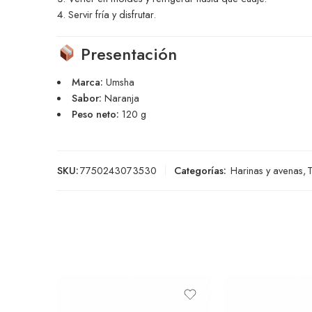
Servir fría y disfrutar.
Presentación
Marca:
Umsha
Sabor:
Naranja
Peso neto:
120 g
SKU:
7750243073530
Categorías:
Harinas y avenas
,