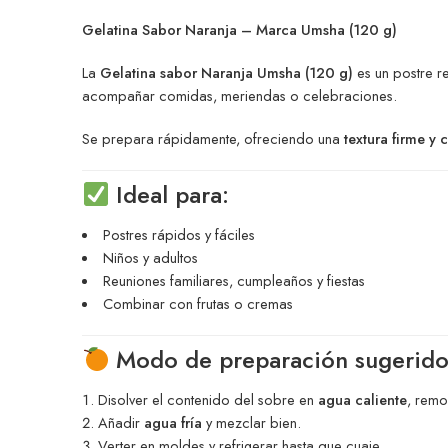
Gelatina Sabor Naranja – Marca Umsha (120 g)
La
Gelatina sabor Naranja Umsha (120 g)
es un postre re
acompañar comidas, meriendas o celebraciones.
Se prepara rápidamente, ofreciendo una
textura firme y c
Ideal para:
Postres rápidos y fáciles
Niños y adultos
Reuniones familiares, cumpleaños y fiestas
Combinar con frutas o cremas
Modo de preparación sugerid
Disolver el contenido del sobre en
agua caliente
, remo
Añadir
agua fría
y mezclar bien.
Verter en moldes y refrigerar hasta que cuaje.