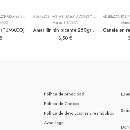
ADEREZOS, PASTAS, SAZONADORES Y CONDIMENTOS
,
TODOS
ADEREZOS, PASTAS, SAZONADORES Y CONDIMENTOS
,
TODOS
MACO
Marca:
SIBARITA
Marc
da (TUMACO)
Amarillin sin picante 250gr (Sibarita)
€
3,50
€
Política de privacidad
Lunes
Política de Cookies
Sab
Política de devoluciones y reembolsos
Aviso Legal
Dom