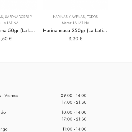
ADEREZOS, PASTAS, SAZONADORES Y CONDIMENTOS
HARINAS Y AVENAS
,
TODOS
,
TODOS
a:
LA LATINA
Marca:
LA LATINA
Mayo
Canela en rama 50gr (La Latina)
Harina maca 250gr (La Latina)
3,50
€
3,30
€
 - Viernes
09:00 - 14:00
17:00 - 21:30
ado
10:00 - 14:00
17:00 - 21:30
ingo
11:00 - 14:00