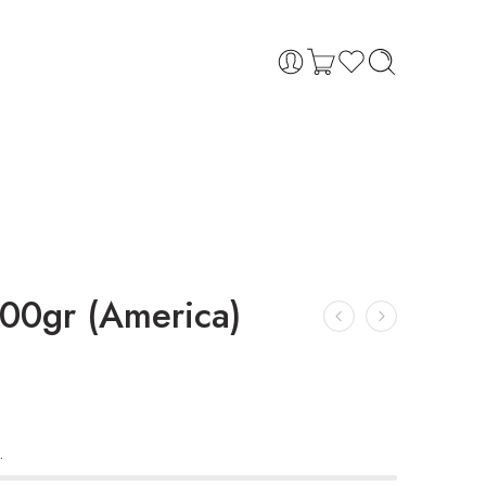
 500gr (America)
.