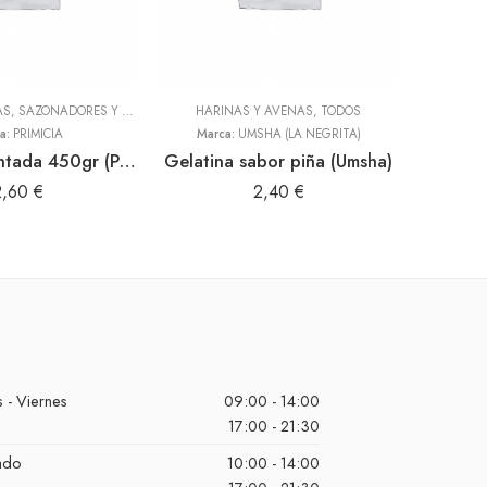
ADEREZOS, PASTAS, SAZONADORES Y CONDIMENTOS
HARINAS Y AVENAS
,
TODOS
,
TODOS
INFU
a:
PRIMICIA
Marca:
UMSHA (LA NEGRITA)
Sal condimentada 450gr (Primicia)
Gelatina sabor piña (Umsha)
Hierba
2,60
€
2,40
€
 - Viernes
09:00 - 14:00
17:00 - 21:30
ado
10:00 - 14:00