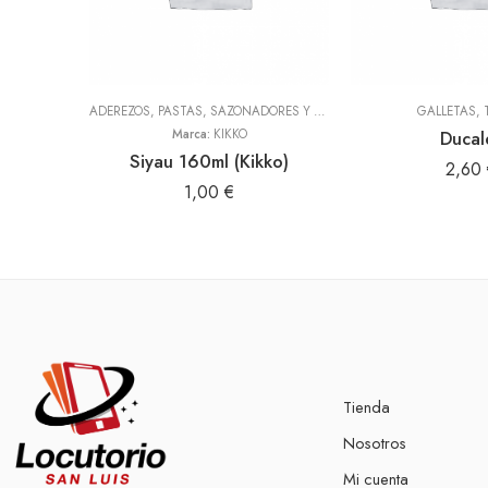
ADEREZOS, PASTAS, SAZONADORES Y CONDIMENTOS
,
TODOS
GALLETAS
,
Marca:
KIKKO
Ducal
Siyau 160ml (Kikko)
2,60
1,00
€
Tienda
Nosotros
Mi cuenta