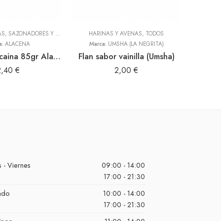
ADEREZOS, PASTAS, SAZONADORES Y CONDIMENTOS
HARINAS Y AVENAS
,
TODOS
,
TODOS
a:
ALACENA
Marca:
UMSHA (LA NEGRITA)
Crema Huancaina 85gr Alacena
Flan sabor vainilla (Umsha)
Siy
2,40
€
2,00
€
 - Viernes
09:00 - 14:00
17:00 - 21:30
ado
10:00 - 14:00
17:00 - 21:30