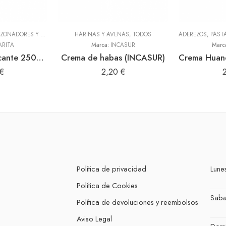
ADEREZOS, PASTAS, SAZONADORES Y CONDIMENTOS
HARINAS Y AVENAS
,
TODOS
,
TODOS
ARITA
Marca:
INCASUR
Marc
Panquita bajo picante 250gr (Sibarita)
Crema de habas (INCASUR)
€
2,20
€
Política de privacidad
Lunes
Política de Cookies
Sab
Política de devoluciones y reembolsos
Aviso Legal