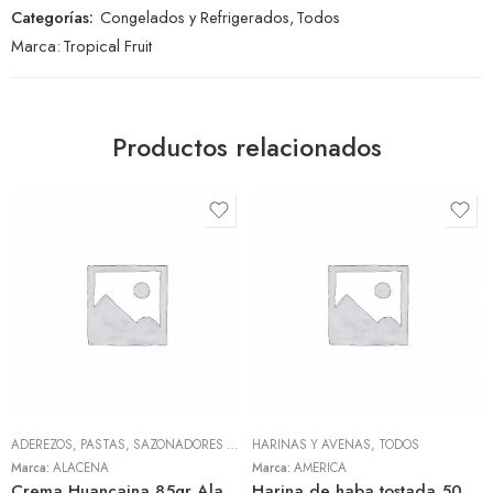
Categorías:
Congelados y Refrigerados
,
Todos
Marca:
Tropical Fruit
Productos relacionados
ADEREZOS, PASTAS, SAZONADORES Y CONDIMENTOS
HARINAS Y AVENAS
,
TODOS
,
TODOS
Marca:
ALACENA
Marca:
AMERICA
Crema Huancaina 85gr Alacena
Harina de haba tostada 500gr (America)