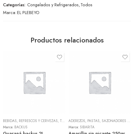
Categorías:
Congelados y Refrigerados
,
Todos
Marca:
EL PLEBEYO
Productos relacionados
BEBIDAS, REFRESCOS Y CERVEZAS
,
TODOS
ADEREZOS, PASTAS, SAZONADORES Y CONDIMENTOS
Marca:
BACKUS
Marca:
SIBARITA
Guaraná backus 2L
Amarillin sin picante 250gr (Sibarita)