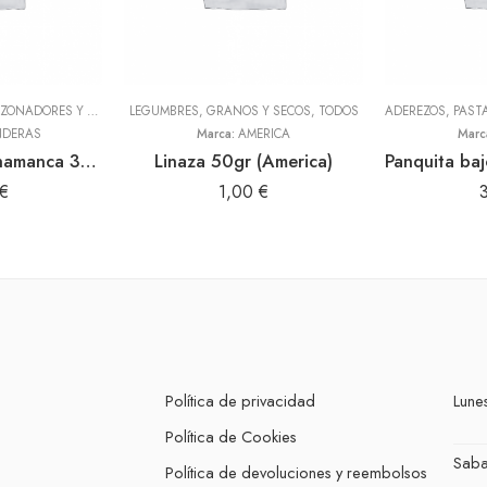
ADEREZOS, PASTAS, SAZONADORES Y CONDIMENTOS
LEGUMBRES, GRANOS Y SECOS
,
TODOS
,
TODOS
NDERAS
Marca:
AMERICA
Marc
Aderezo de pachamanca 300gr (2 Banderas)
Linaza 50gr (America)
€
1,00
€
Política de privacidad
Lunes
Política de Cookies
Sab
Política de devoluciones y reembolsos