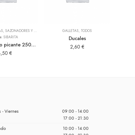
ADEREZOS, PASTAS, SAZONADORES Y CONDIMENTOS
,
TODOS
GALLETAS
,
TODOS
a:
SIBARITA
Ducales
Panquita bajo picante 250gr (Sibarita)
Siy
2,60
€
3,50
€
 - Viernes
09:00 - 14:00
17:00 - 21:30
ado
10:00 - 14:00