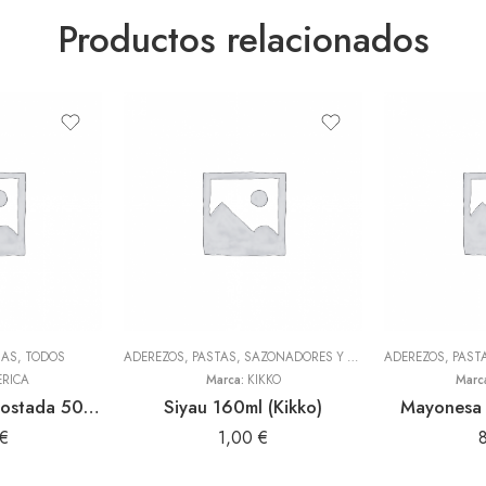
Productos relacionados
NAS
,
TODOS
ADEREZOS, PASTAS, SAZONADORES Y CONDIMENTOS
,
TODOS
RICA
Marca:
KIKKO
Marc
Harina de haba tostada 500gr (America)
Siyau 160ml (Kikko)
Mayonesa 
€
1,00
€