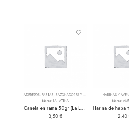
ADEREZOS, PASTAS, SAZONADORES Y CONDIMENTOS
HARINAS Y AVE
,
TODOS
Marca:
LA LATINA
Marca:
AME
Canela en rama 50gr (La Latina)
3,50
€
2,40