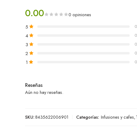
0.00
0 opiniones
5
0
4
0
3
0
2
0
1
0
Reseñas
Aún no hay reseñas.
SKU:
8435622006901
Categorías:
Infusiones y cafes
,