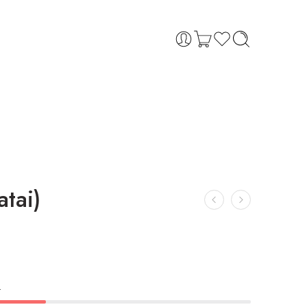
atai)
.