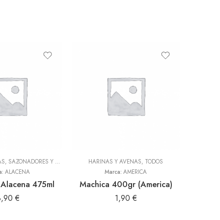
ADEREZOS, PASTAS, SAZONADORES Y CONDIMENTOS
HARINAS Y AVENAS
,
TODOS
,
TODOS
HARI
a:
ALACENA
Marca:
AMERICA
Alacena 475ml
Machica 400gr (America)
8,90
€
1,90
€