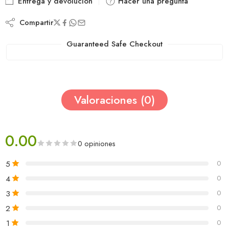
Entrega y devolución
Hacer una pregunta
Compartir
Guaranteed Safe Checkout
Valoraciones (0)
0.00
0 opiniones
5
0
4
0
3
0
2
0
1
0