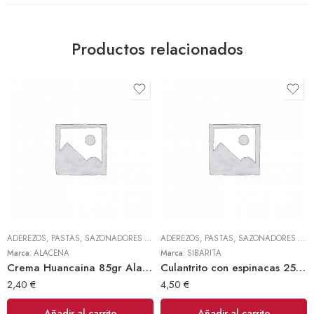
Productos relacionados
ADEREZOS, PASTAS, SAZONADORES Y CONDIMENTOS
,
TODOS
ADEREZOS, PASTAS, SAZONADORES Y CONDIMENTOS
Marca:
ALACENA
Marca:
SIBARITA
Crema Huancaina 85gr Alacena
Culantrito con espinacas 250gr Doy Pack (Sibarita)
2,40
€
4,50
€
Añadir al carrito
Añadir al carrito