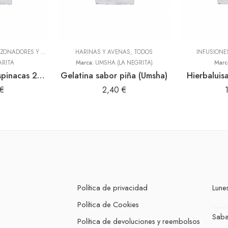
ADEREZOS, PASTAS, SAZONADORES Y CONDIMENTOS
HARINAS Y AVENAS
,
TODOS
,
TODOS
INFUSIONE
ARITA
Marca:
UMSHA (LA NEGRITA)
Marc
Culantrito con espinacas 250gr Doy Pack (Sibarita)
Gelatina sabor piña (Umsha)
Hierbaluis
€
2,40
€
Política de privacidad
Lunes
Política de Cookies
Sab
Política de devoluciones y reembolsos