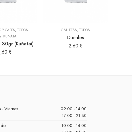
S Y CAFES
,
TODOS
GALLETAS
,
TODOS
a:
KUÑATAI
Ducales
a 30gr (Kuñatai)
2,60
€
1,60
€
 - Viernes
09:00 - 14:00
17:00 - 21:30
ado
10:00 - 14:00