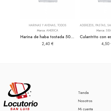
HARINAS Y AVENAS
,
TODOS
Marca:
AMERICA
Marca:
SIB
Harina de haba tostada 500gr (America)
2,40
€
4,50
Tienda
Nosotros
Mi cuenta