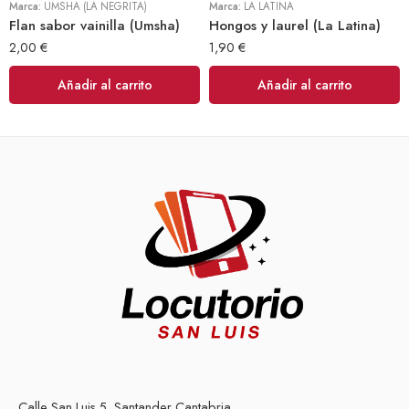
Marca:
UMSHA (LA NEGRITA)
Marca:
LA LATINA
Flan sabor vainilla (Umsha)
Hongos y laurel (La Latina)
2,00
€
1,90
€
Añadir al carrito
Añadir al carrito
Calle San Luis 5, Santander Cantabria.