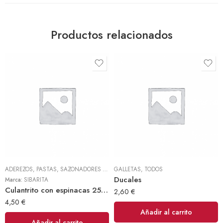
Productos relacionados
ADEREZOS, PASTAS, SAZONADORES Y CONDIMENTOS
GALLETAS
,
TODOS
,
TODOS
Ducales
Marca:
SIBARITA
Culantrito con espinacas 250gr Doy Pack (Sibarita)
2,60
€
4,50
€
Añadir al carrito
Añadir al carrito