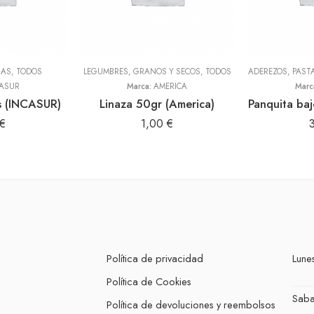
NAS
,
TODOS
LEGUMBRES, GRANOS Y SECOS
,
TODOS
ASUR
Marca:
AMERICA
Marc
s (INCASUR)
Linaza 50gr (America)
€
1,00
€
Política de privacidad
Lunes
Política de Cookies
Sab
Política de devoluciones y reembolsos