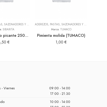
ADEREZOS, PASTAS, SAZONADORES Y CONDIMENTOS
,
TODOS
ADEREZOS, PASTAS, SAZONADORES Y CONDIMENTOS
,
T
a:
SIBARITA
Marca:
TUMACO
Panquita bajo picante 250gr (Sibarita)
Pimienta molida (TUMACO)
Siy
3,50
€
1,00
€
 - Viernes
09:00 - 14:00
17:00 - 21:30
ado
10:00 - 14:00