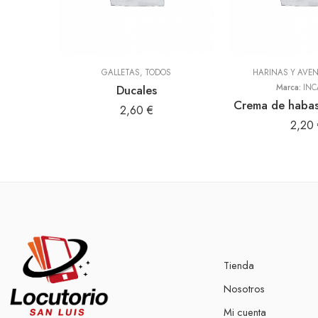
GALLETAS
,
TODOS
HARINAS Y AVE
Ducales
Marca:
INC
Crema de haba
2,60
€
2,20
Tienda
Nosotros
Mi cuenta