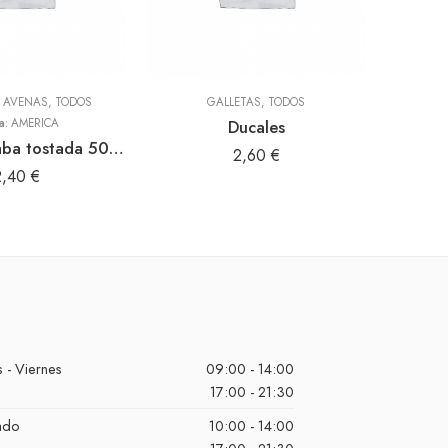
Y AVENAS
,
TODOS
GALLETAS
,
TODOS
a:
AMERICA
Ducales
Salsa de
Harina de haba tostada 500gr (America)
2,60
€
2,40
€
 - Viernes
09:00 - 14:00
17:00 - 21:30
ado
10:00 - 14:00