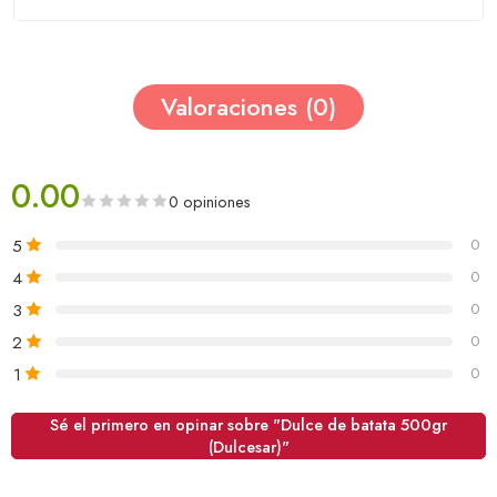
Valoraciones (0)
0.00
0 opiniones
5
0
4
0
3
0
2
0
1
0
Sé el primero en opinar sobre "Dulce de batata 500gr
(Dulcesar)"