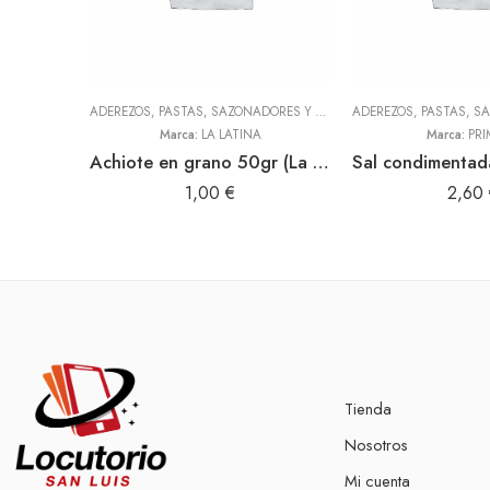
ADEREZOS, PASTAS, SAZONADORES Y CONDIMENTOS
,
LEGUMBRES,
Marca:
LA LATINA
Marca:
PRI
Achiote en grano 50gr (La Latina)
1,00
€
2,60
Tienda
Nosotros
Mi cuenta