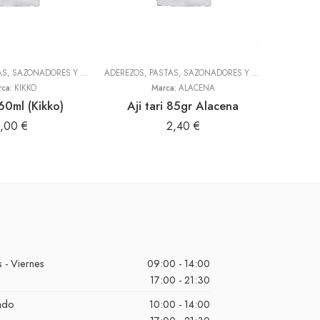
ADEREZOS, PASTAS, SAZONADORES Y CONDIMENTOS
,
TODOS
ADEREZOS, PASTAS, SAZONADORES Y CONDIMENTOS
HARI
,
T
rca:
KIKKO
Marca:
ALACENA
60ml (Kikko)
Aji tari 85gr Alacena
1,00
€
2,40
€
 - Viernes
09:00 - 14:00
17:00 - 21:30
ado
10:00 - 14:00