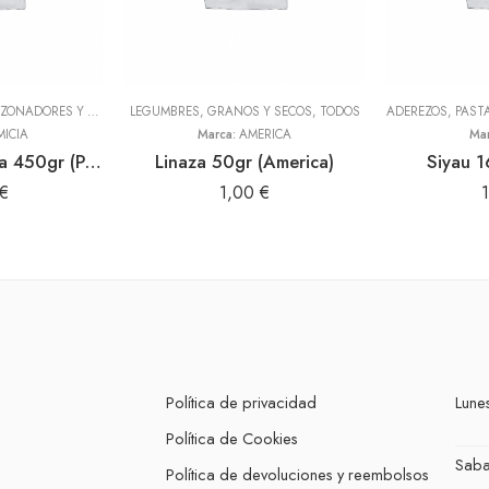
 GRANOS Y SECOS
ADEREZOS, PASTAS, SAZONADORES Y CONDIMENTOS
,
TODOS
LEGUMBRES, GRANOS Y SECOS
,
TODOS
,
TODOS
MICIA
Marca:
AMERICA
Ma
Sal condimentada 450gr (Primicia)
Linaza 50gr (America)
Siyau 1
€
1,00
€
Política de privacidad
Lunes
Política de Cookies
Sab
Política de devoluciones y reembolsos