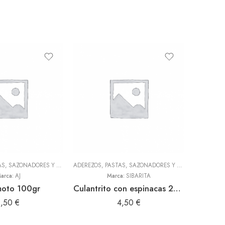
ADEREZOS, PASTAS, SAZONADORES Y CONDIMENTOS
,
TODOS
ADEREZOS, PASTAS, SAZONADORES Y CONDIMENTOS
HARI
,
T
arca:
AJ
Marca:
SIBARITA
Marc
moto 100gr
Culantrito con espinacas 250gr Doy Pack (Sibarita)
Maic
1,50
€
4,50
€