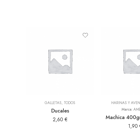
GALLETAS
,
TODOS
HARINAS Y AVE
Ducales
Marca:
AME
Machica 400gr
2,60
€
1,90