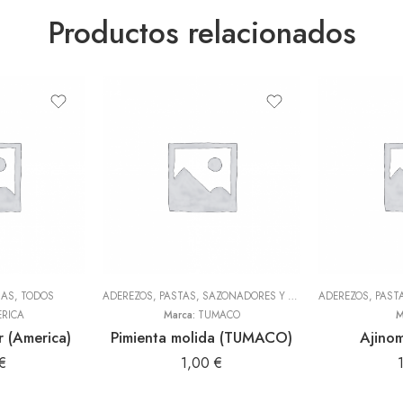
Productos relacionados
NAS
,
TODOS
ADEREZOS, PASTAS, SAZONADORES Y CONDIMENTOS
,
TODOS
RICA
Marca:
TUMACO
M
 (America)
Pimienta molida (TUMACO)
Ajino
€
1,00
€