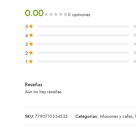
0.00
0 opiniones
5
0
4
0
3
0
2
0
1
0
Reseñas
Aún no hay reseñas.
SKU:
7790710334535
Categorías:
Infusiones y cafes
,