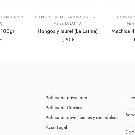
ADEREZOS, PASTAS, SAZONADORES Y CONDIMENTOS
,
TODOS
ADEREZOS, PASTAS, SAZONADORES Y CONDIMENTOS
HARINAS 
,
TODOS
AJ
Marca:
LA LATINA
Marc
 100gr
Hongos y laurel (La Latina)
Machica 4
€
1,90
€
Política de privacidad
Lunes
Política de Cookies
Sab
Política de devoluciones y reembolsos
Aviso Legal
Dom