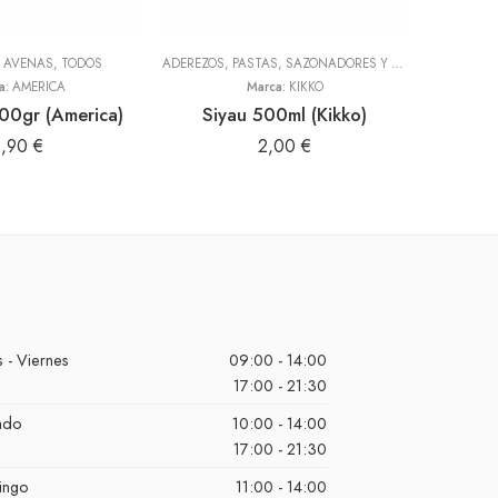
Y AVENAS
,
TODOS
ADEREZOS, PASTAS, SAZONADORES Y CONDIMENTOS
,
T
a:
AMERICA
Marca:
KIKKO
00gr (America)
Siyau 500ml (Kikko)
1,90
€
2,00
€
 - Viernes
09:00 - 14:00
17:00 - 21:30
ado
10:00 - 14:00
17:00 - 21:30
ingo
11:00 - 14:00