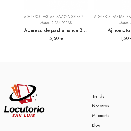
ADEREZOS, PASTAS, SAZONADORES Y CONDIMENTOS
,
TODOS
Marca:
2 BANDERAS
Marca:
Aderezo de pachamanca 300gr (2 Banderas)
Ajinomoto
5,60
€
1,50
Tienda
Nosotros
Mi cuenta
Blog