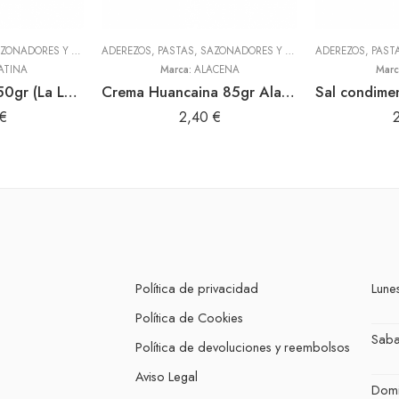
ADEREZOS, PASTAS, SAZONADORES Y CONDIMENTOS
,
TODOS
ADEREZOS, PASTAS, SAZONADORES Y CONDIMENTOS
,
TODOS
ATINA
Marca:
ALACENA
Marc
Canela en rama 50gr (La Latina)
Crema Huancaina 85gr Alacena
€
2,40
€
Política de privacidad
Lunes
Política de Cookies
Sab
Política de devoluciones y reembolsos
Aviso Legal
Dom