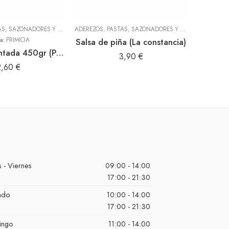
ADEREZOS, PASTAS, SAZONADORES Y CONDIMENTOS
,
TODOS
ADEREZOS, PASTAS, SAZONADORES Y CONDIMENTOS
HARI
,
T
a:
PRIMICIA
Salsa de piña (La constancia)
Sal condimentada 450gr (Primicia)
Crema 
3,90
€
2,60
€
 - Viernes
09:00 - 14:00
17:00 - 21:30
ado
10:00 - 14:00
17:00 - 21:30
ingo
11:00 - 14:00