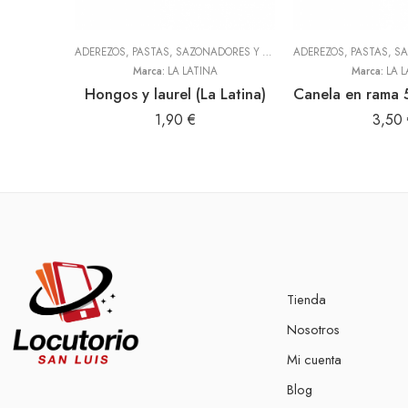
ADEREZOS, PASTAS, SAZONADORES Y CONDIMENTOS
,
TODOS
Marca:
LA LATINA
Marca:
LA L
Hongos y laurel (La Latina)
1,90
€
3,50
Tienda
Nosotros
Mi cuenta
Blog