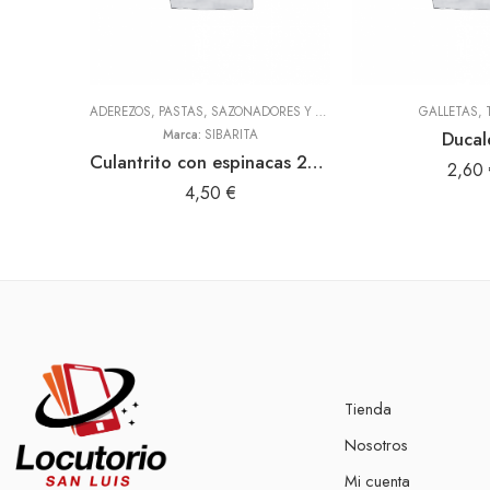
ADEREZOS, PASTAS, SAZONADORES Y CONDIMENTOS
,
TODOS
GALLETAS
,
Marca:
SIBARITA
Ducal
Culantrito con espinacas 250gr Doy Pack (Sibarita)
2,60
4,50
€
Tienda
Nosotros
Mi cuenta