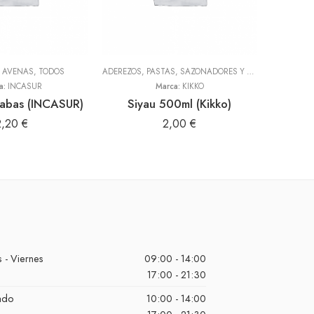
Y AVENAS
,
TODOS
ADEREZOS, PASTAS, SAZONADORES Y CONDIMENTOS
,
T
a:
INCASUR
Marca:
KIKKO
abas (INCASUR)
Siyau 500ml (Kikko)
2,20
€
2,00
€
 - Viernes
09:00 - 14:00
17:00 - 21:30
ado
10:00 - 14:00