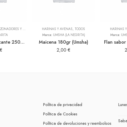
ADEREZOS, PASTAS, SAZONADORES Y CONDIMENTOS
HARINAS Y AVENAS
,
TODOS
,
TODOS
HARINAS 
ARITA
Marca:
UMSHA (LA NEGRITA)
Marca:
UMS
Panquita bajo picante 250gr (Sibarita)
Maicena 180gr (Umsha)
Flan sabor 
€
2,00
€
Política de privacidad
Lunes
Política de Cookies
Sab
Política de devoluciones y reembolsos