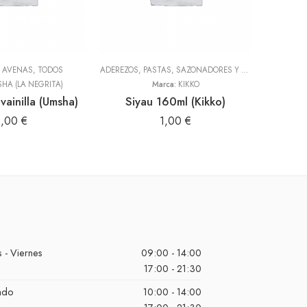
Y AVENAS
,
TODOS
ADEREZOS, PASTAS, SAZONADORES Y CONDIMENTOS
,
T
HA (LA NEGRITA)
Marca:
KIKKO
vainilla (Umsha)
Siyau 160ml (Kikko)
2,00
€
1,00
€
 - Viernes
09:00 - 14:00
17:00 - 21:30
ado
10:00 - 14:00