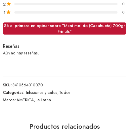
2
0
1
0
Sé el primero en opinar sobre "Mani molido (Cacahuete) 700gr
Frinuts"
Reseñas
Aún no hay reseñas.
SKU:
8410564010070
Categorías:
Infusiones y cafes
,
Todos
Marca:
AMERICA
,
La Latina
Productos relacionados