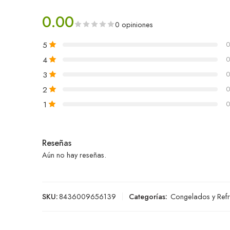
0.00
0 opiniones
5
0
4
0
3
0
2
0
1
0
Reseñas
Aún no hay reseñas.
SKU:
8436009656139
Categorías:
Congelados y Ref