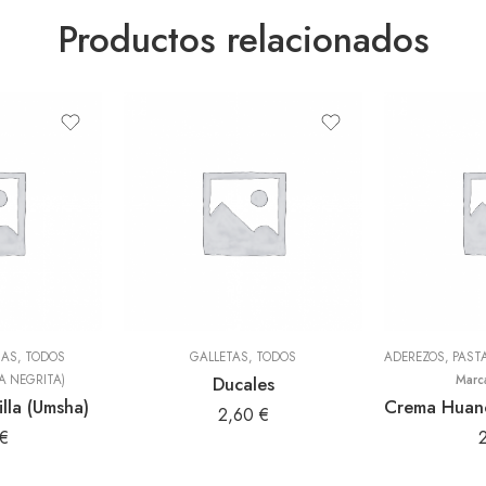
Productos relacionados
NAS
,
TODOS
GALLETAS
,
TODOS
A NEGRITA)
Ducales
Marc
illa (Umsha)
2,60
€
€