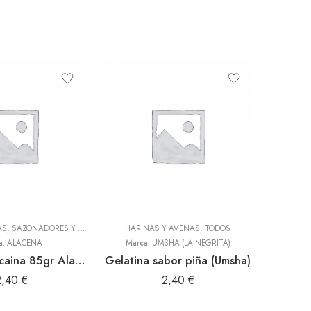
ADEREZOS, PASTAS, SAZONADORES Y CONDIMENTOS
HARINAS Y AVENAS
,
TODOS
,
TODOS
HARI
a:
ALACENA
Marca:
UMSHA (LA NEGRITA)
Crema Huancaina 85gr Alacena
Gelatina sabor piña (Umsha)
Crema 
2,40
€
2,40
€