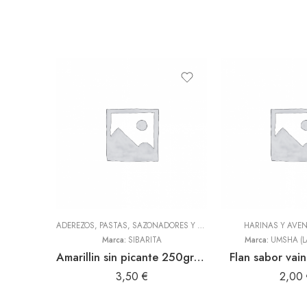
ADEREZOS, PASTAS, SAZONADORES Y CONDIMENTOS
HARINAS Y AVE
,
TODOS
Marca:
SIBARITA
Marca:
UMSHA (L
Amarillin sin picante 250gr (Sibarita)
Flan sabor vain
3,50
€
2,00