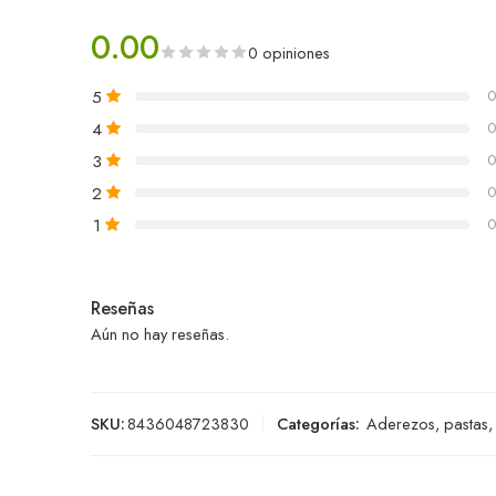
0.00
0 opiniones
5
0
4
0
3
0
2
0
1
0
Reseñas
Aún no hay reseñas.
SKU:
8436048723830
Categorías:
Aderezos, pastas,