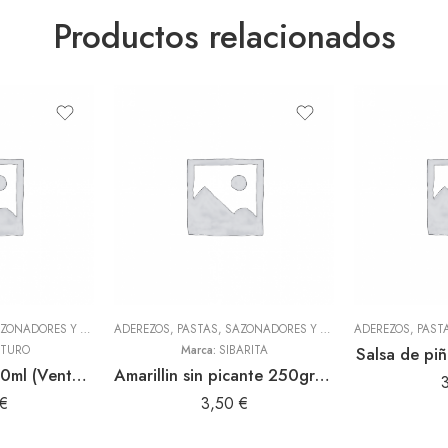
Productos relacionados
ADEREZOS, PASTAS, SAZONADORES Y CONDIMENTOS
,
TODOS
ADEREZOS, PASTAS, SAZONADORES Y CONDIMENTOS
,
TODOS
TURO
Marca:
SIBARITA
Salsa de piñ
Vinagre tinto 600ml (Venturo)
Amarillin sin picante 250gr (Sibarita)
€
3,50
€