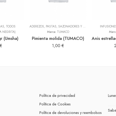
NAS
,
TODOS
ADEREZOS, PASTAS, SAZONADORES Y CONDIMENTOS
INFUSIONE
,
TODOS
A NEGRITA)
Marca:
TUMACO
Marc
r (Umsha)
Pimienta molida (TUMACO)
€
1,00
€
Política de privacidad
Lunes
Política de Cookies
Sab
Política de devoluciones y reembolsos