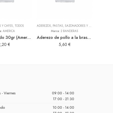
S Y CAFES
,
TODOS
ADEREZOS, PASTAS, SAZONADORES Y CONDIMENTOS
HARI
,
T
a:
AMERICA
Marca:
2 BANDERAS
Marc
Anis estrellado 30gr (America)
Aderezo de pollo a la brasa 300gr (2 Banderas)
Flan s
2,20
€
5,60
€
 - Viernes
09:00 - 14:00
17:00 - 21:30
ado
10:00 - 14:00