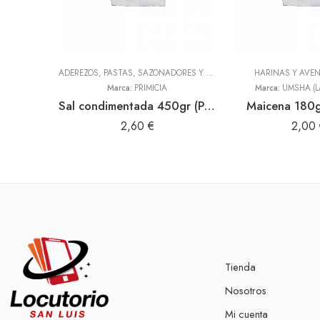
ADEREZOS, PASTAS, SAZONADORES Y CONDIMENTOS
HARINAS Y AVE
,
TODOS
Marca:
PRIMICIA
Marca:
UMSHA (L
Sal condimentada 450gr (Primicia)
Maicena 180g
2,60
€
2,00
Tienda
Nosotros
Mi cuenta