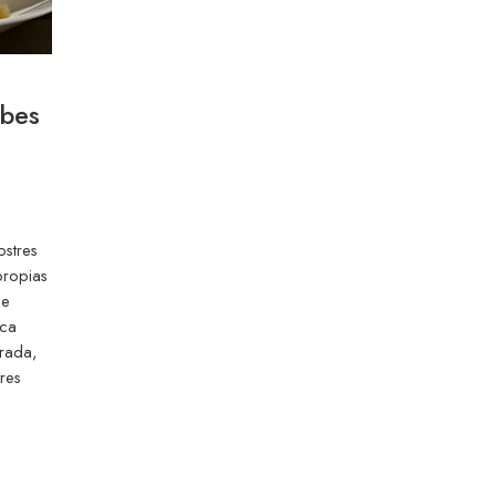
ebes
ostres
propias
de
ica
trada,
tres