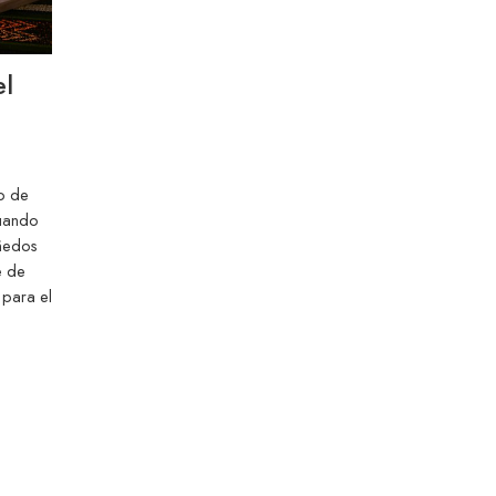
el
do de
cuando
iñedos
e de
 para el