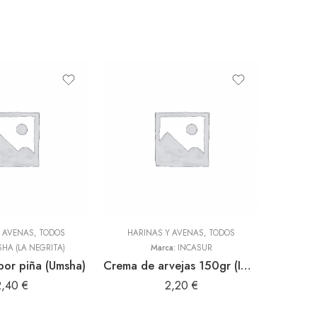
Y AVENAS
,
TODOS
HARINAS Y AVENAS
,
TODOS
HA (LA NEGRITA)
Marca:
INCASUR
Salsa de
bor piña (Umsha)
Crema de arvejas 150gr (INCASUR)
2,40
€
2,20
€