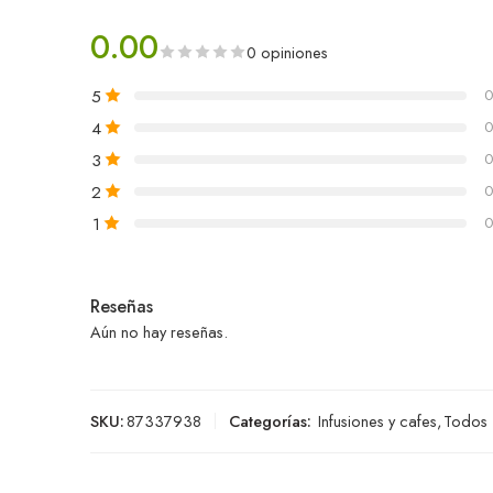
0.00
0 opiniones
5
0
4
0
3
0
2
0
1
0
Reseñas
Aún no hay reseñas.
SKU:
87337938
Categorías:
Infusiones y cafes
,
Todos