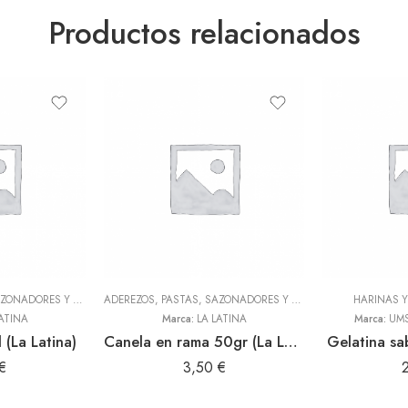
Productos relacionados
ADEREZOS, PASTAS, SAZONADORES Y CONDIMENTOS
,
TODOS
ADEREZOS, PASTAS, SAZONADORES Y CONDIMENTOS
HARINAS 
,
TODOS
ATINA
Marca:
LA LATINA
Marca:
UMS
 (La Latina)
Canela en rama 50gr (La Latina)
Gelatina sa
€
3,50
€