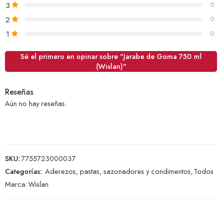
3
0
2
0
1
0
Sé el primero en opinar sobre "Jarabe de Goma 750 ml
(Wislan)"
Reseñas
Aún no hay reseñas.
SKU:
7755723000037
Categorías:
Aderezos, pastas, sazonadores y condimentos
,
Todos
Marca:
Wislan