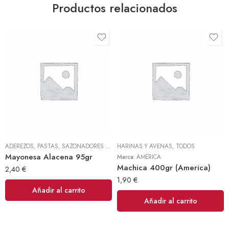
Productos relacionados
ADEREZOS, PASTAS, SAZONADORES Y CONDIMENTOS
HARINAS Y AVENAS
,
TODOS
,
TODOS
Mayonesa Alacena 95gr
Marca:
AMERICA
Machica 400gr (America)
2,40
€
1,90
€
Añadir al carrito
Añadir al carrito