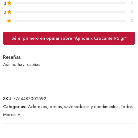
3
0
2
0
1
0
Sé el primero en opinar sobre "Ajinomix Crocante 96 gr"
Reseñas
Aún no hay reseñas.
SKU:
7754487002592
Categorías:
Aderezos, pastas, sazonadores y condimentos
,
Todos
Marca:
Aj